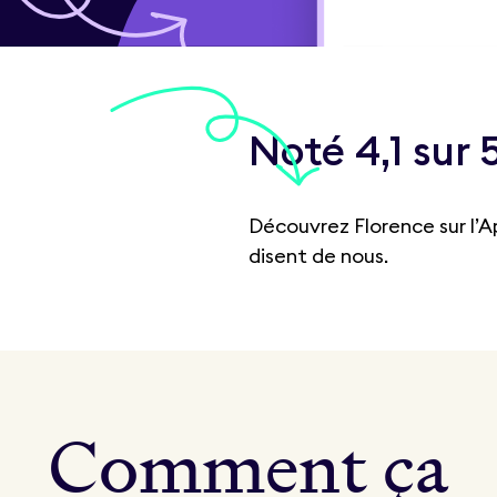
Noté 4,1 sur 
Découvrez Florence sur l’A
disent de nous.
C
o
m
m
e
n
t
ç
a