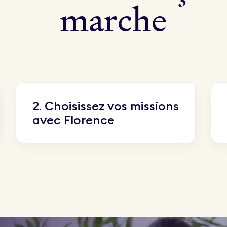
m
a
r
c
h
e
2. Choisissez vos missions
avec Florence