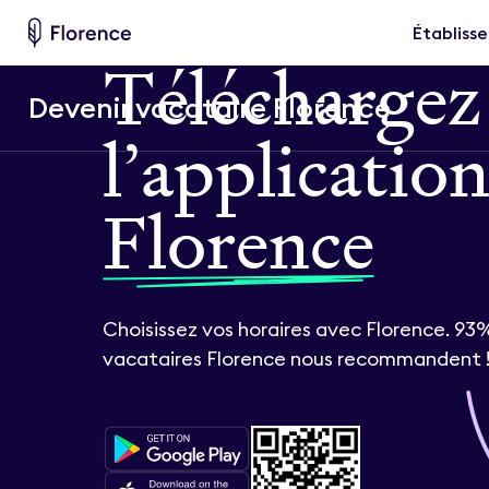
Établiss
T
é
l
é
c
h
a
r
g
e
z
Devenir vacataire Florence
l
’
a
p
p
l
i
c
a
t
i
o
F
l
o
r
e
n
c
e
Choisissez vos horaires avec Florence. 93
vacataires Florence nous recommandent 