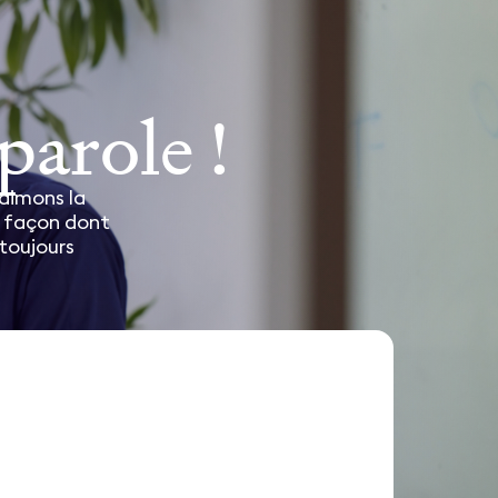
parole !
 aimons la
a façon dont
toujours